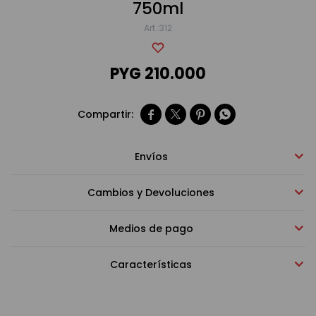
750ml
312
Bebidas sin alcohol
PYG
210.000
Alimentos




Limpieza del hogar
Envíos
Accesorios y regalos
Cambios y Devoluciones
Medios de pago
Cuidado personal
Características
Promociones