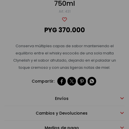
750ml
431
Bebidas sin alcohol
PYG
370.000
Alimentos
Conserva múltiples capas de sabor manteniendo el
equilibrio entre el whisky escocés de una sola malta
Limpieza del hogar
Clynelish y el sabor afrutado, dejando en el paladar un
toque cremoso y con unas ligeras notas de miel.
Accesorios y regalos




Cuidado personal
Envíos
Cambios y Devoluciones
Promociones
Medios de pago