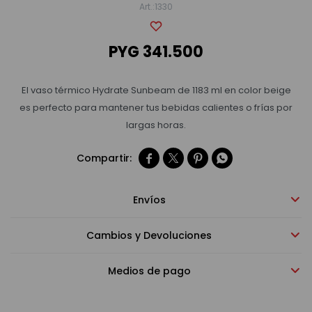
1330
Bebidas sin alcohol
PYG
341.500
Alimentos
El vaso térmico Hydrate Sunbeam de 1183 ml en color beige
es perfecto para mantener tus bebidas calientes o frías por
largas horas.
Limpieza del hogar




Accesorios y regalos
Envíos
Cuidado personal
Cambios y Devoluciones
Medios de pago
Promociones