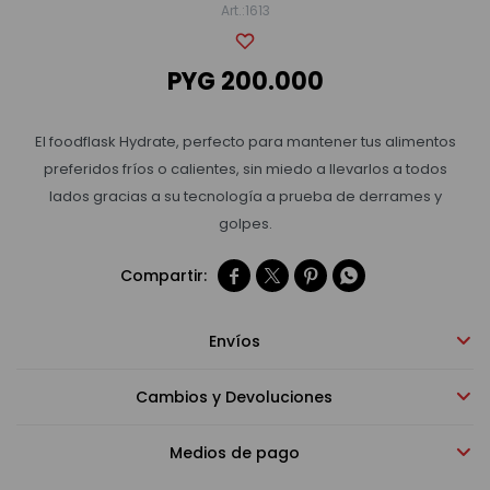
1613
Bebidas sin alcohol
PYG
200.000
Alimentos
El foodflask Hydrate, perfecto para mantener tus alimentos
preferidos fríos o calientes, sin miedo a llevarlos a todos
lados gracias a su tecnología a prueba de derrames y
Limpieza del hogar
golpes.




Accesorios y regalos
Envíos
Cuidado personal
Cambios y Devoluciones
Promociones
Medios de pago