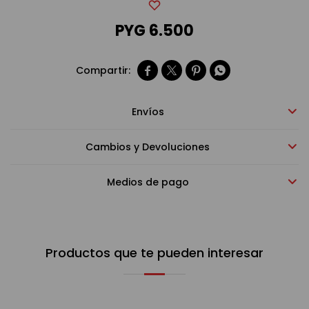
PYG
6.500
Bebidas sin alcohol




Alimentos
Envíos
Limpieza del hogar
Cambios y Devoluciones
Accesorios y regalos
Medios de pago
Cuidado personal
Productos que te pueden interesar
Promociones