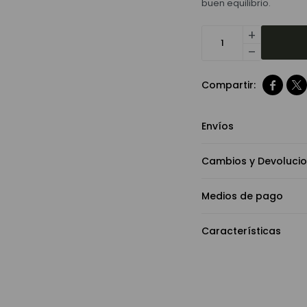
buen equilibrio.
add
remove


Envíos
Cambios y Devoluci
Medios de pago
Características