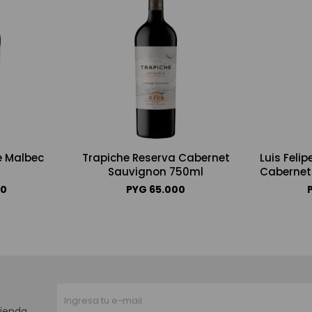
e Malbec
Trapiche Reserva Cabernet
Luis Feli
Sauvignon 750ml
Cabernet
00
PYG
65.000
ienda.