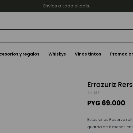
Envíos a todo el país.
cesorios y regalos
Whiskys
Vinos tintos
Promocio
Errazuriz Re
146
PYG
69.000
Estos vinos Reserva ref
guarda de 6 meses en ba