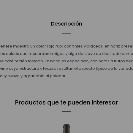
Descripción
nere muestra un color rojo rubí con tintes violáceos, en nariz prese
nos dulces que recuerdan a higos y algo de clavo de olor, todo en
e café recién tostado. En boca es especiado, con notas a frutos negro
vino cuya estructura y textura resaltan el aspecto típico de la varie
 muy suave y agradable al paladar
Productos que te pueden interesar