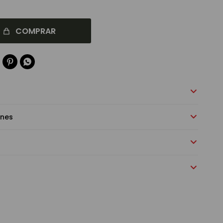
COMPRAR


ones