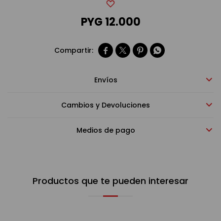
PYG
12.000
Bebidas sin alcohol




Alimentos
Envíos
Limpieza del hogar
Cambios y Devoluciones
Accesorios y regalos
Medios de pago
Cuidado personal
Productos que te pueden interesar
Promociones