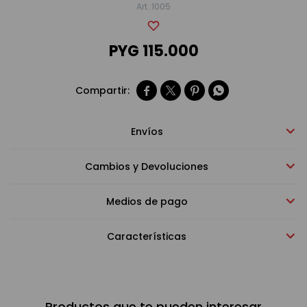
1005
Bebidas sin alcohol
PYG
115.000
Alimentos




Limpieza del hogar
Envíos
Cambios y Devoluciones
Accesorios y regalos
Medios de pago
Cuidado personal
Características
Promociones
Productos que te pueden interesar