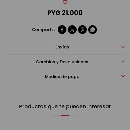
PYG
21.000
Bebidas sin alcohol




Alimentos
Envíos
Limpieza del hogar
Cambios y Devoluciones
Accesorios y regalos
Medios de pago
Cuidado personal
Productos que te pueden interesar
Promociones