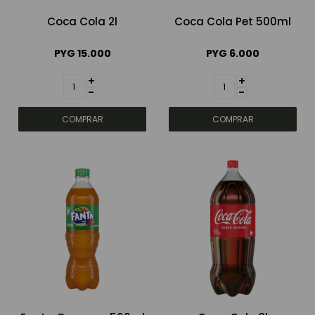
Coca Cola 2l
Coca Cola Pet 500ml
Bebidas sin alcohol
PYG
15.000
PYG
6.000
+
+
Alimentos
-
-
Limpieza del hogar
Accesorios y regalos
Cuidado personal
Promociones