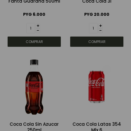
Fanta Guarana 500ml
Coca Cola 3l
PYG
6.000
PYG
20.000
+
+
-
-
Coca Cola Sin Azucar
Coca Cola Latas 354
250ml
Mlx 6