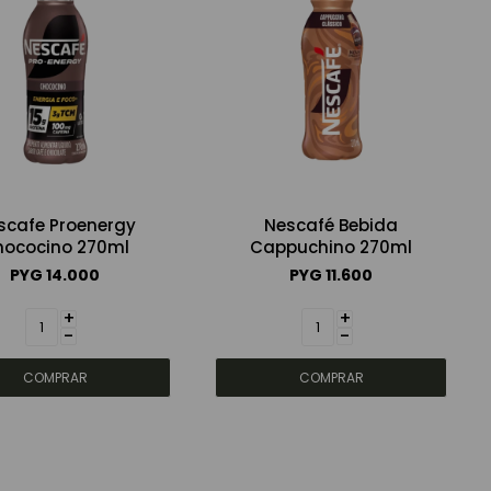
scafe Proenergy
Nescafé Bebida
hococino 270ml
Cappuchino 270ml
PYG
14.000
PYG
11.600
+
+
-
-