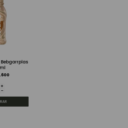
 Bebgarrplas
ml
1.600
+
-