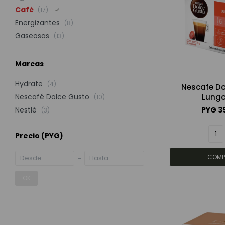
Café
(17)
Energizantes
(8)
Gaseosas
(13)
Marcas
Hydrate
(4)
Nescafe Do
Lungo
Nescafé Dolce Gusto
(10)
PYG
3
Nestlé
(3)
Precio
(PYG)
OK