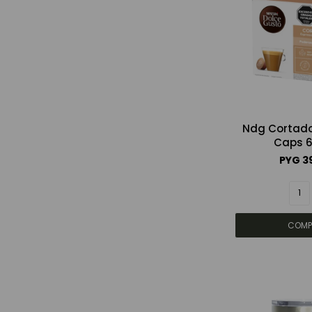
Ndg Cortado
Caps 6
PYG
3