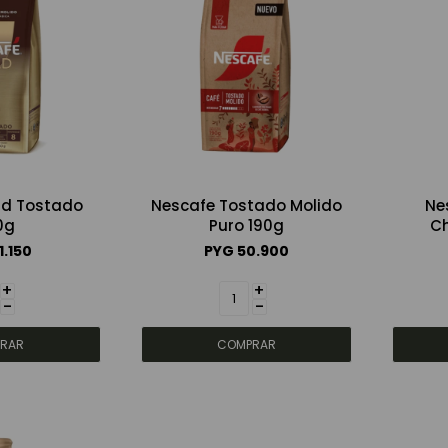
ld Tostado
Nescafe Tostado Molido
Ne
0g
Puro 190g
C
1.150
PYG
50.900
+
+
-
-