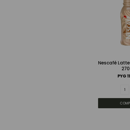
Nescafé Latte
270
PYG
1