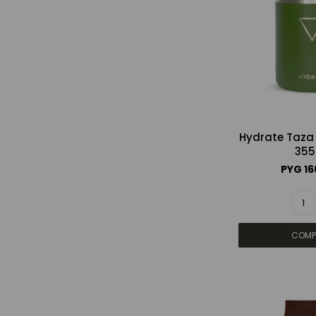
Hydrate Taza 
355
PYG
16