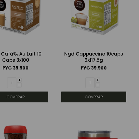
Cafã‰ Au Lait 10
Ngd Cappuccino 10caps
Caps 3x100
6x117.5g
PYG
39.900
PYG
39.900
+
+
-
-