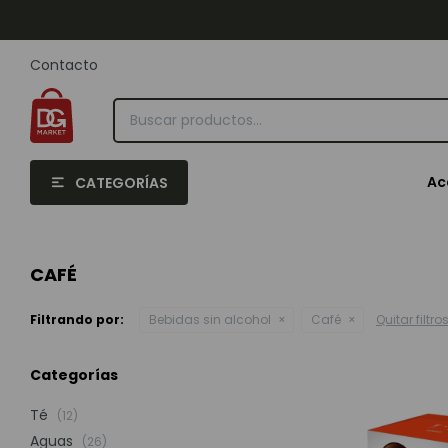
Contacto
Ac
CATEGORÍAS
CAFÉ
Filtrando por:
Bebidas sin alcohol
Café
Quitar filtro
Categorías
Té
(12)
Aguas
(26)