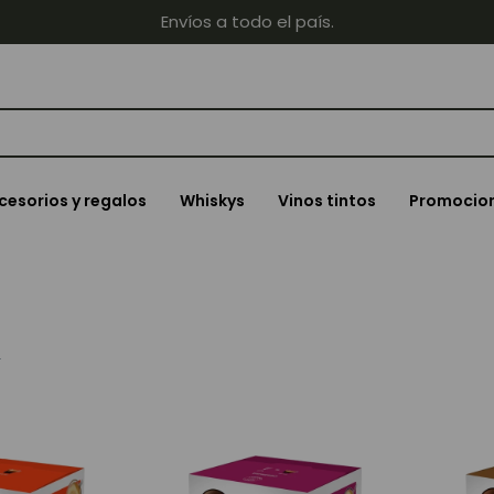
Envíos a todo el país.
cesorios y regalos
Whiskys
Vinos tintos
Promocio
s