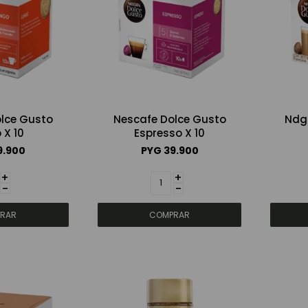
lce Gusto
Nescafe Dolce Gusto
Ndg 
 X 10
Espresso X 10
9.900
PYG
39.900
+
+
-
-