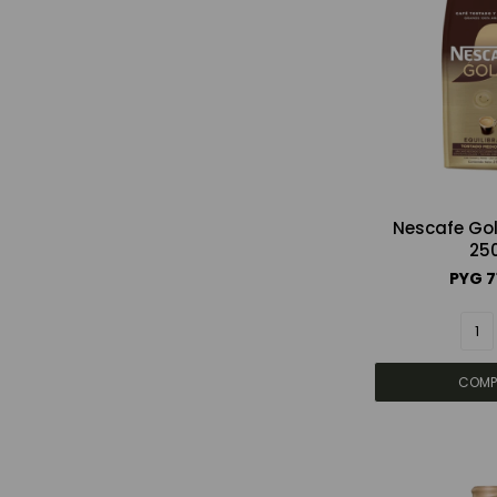
Nescafe Go
25
PYG
7