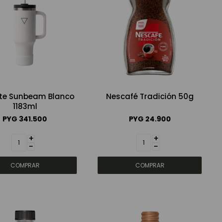
te Sunbeam Blanco
Nescafé Tradición 50g
1183ml
PYG
341.500
PYG
24.900
+
+
-
-