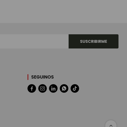
SUSCRIBIRME
SEGUINOS




