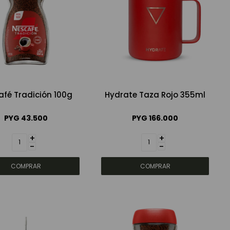
afé Tradición 100g
Hydrate Taza Rojo 355ml
PYG
43.500
PYG
166.000
+
+
-
-