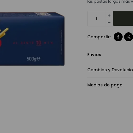
las pastas largas más v
add
remove


Envíos
Cambios y Devoluci
Medios de pago