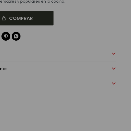
ersátiles y populares en la cocina.
COMPRAR


ones