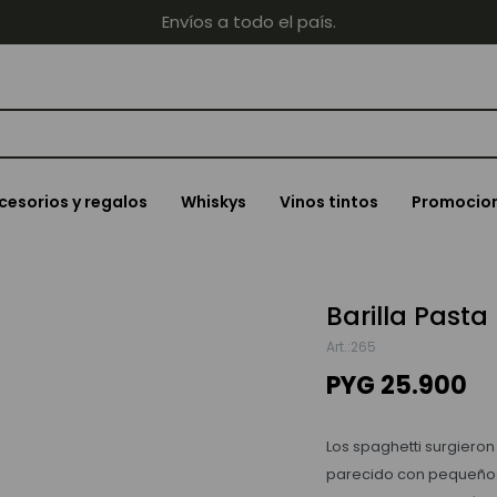
Envíos a todo el país.
cesorios y regalos
Whiskys
Vinos tintos
Promocio
Barilla Pasta
265
PYG
25.900
Los spaghetti surgieron 
parecido con pequeños