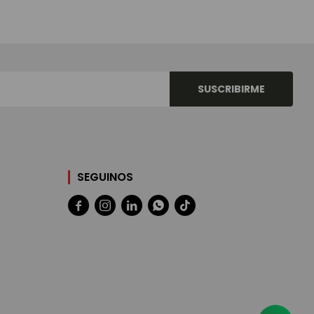
SUSCRIBIRME
SEGUINOS




