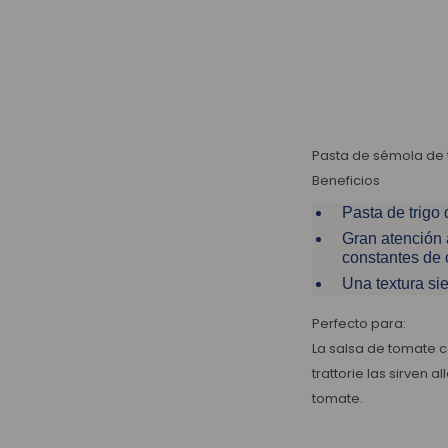
Pasta de sémola de t
Beneficios
Pasta de trigo
Gran atención a
constantes de 
Una textura si
Perfecto para:
La salsa de tomate c
trattorie las sirven
tomate.