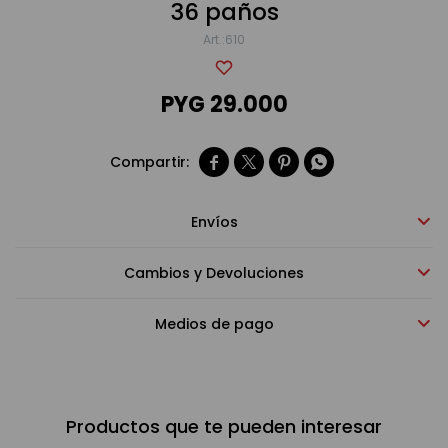
36 paños
610
Bebidas sin alcohol
PYG
29.000
Alimentos




Limpieza del hogar
Envíos
Accesorios y regalos
Cambios y Devoluciones
Medios de pago
Cuidado personal
Promociones
Productos que te pueden interesar