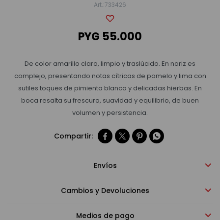
733426
Bebidas sin alcohol
PYG
55.000
Alimentos
De color amarillo claro, limpio y traslúcido. En nariz es
complejo, presentando notas cítricas de pomelo y lima con
sutiles toques de pimienta blanca y delicadas hierbas. En
Limpieza del hogar
boca resalta su frescura, suavidad y equilibrio, de buen
volumen y persistencia.
Accesorios y regalos




Cuidado personal
Envíos
Cambios y Devoluciones
Promociones
Medios de pago