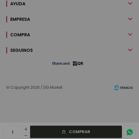
AYUDA
EMPRESA
COMPRA
SEGUINOS
© Copyright 2026 / DG Market
add
Fenicio
COMPRAR
remove