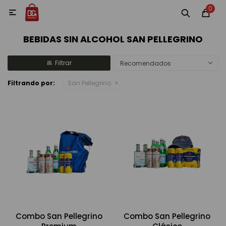
0
MI CUENTA

BEBIDAS SIN ALCOHOL SAN PELLEGRINO
Categorías
Accesorios y regalos
Whiskys
Vinos
Recomendados
Filtrando por:
San Pellegrino
Destilados
Cervezas
Vinos, Champagne y Espumantes
Combo San Pellegrino
Combo San Pellegrino