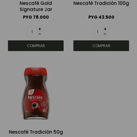
Nescafé Gold
Nescafé Tradición 100g
Signature Jar
Bebidas sin alcohol
PYG
78.000
PYG
43.500
+
+
-
-
Alimentos
Limpieza del hogar
Accesorios y regalos
Cuidado personal
Promociones
Nescafé Tradición 50g