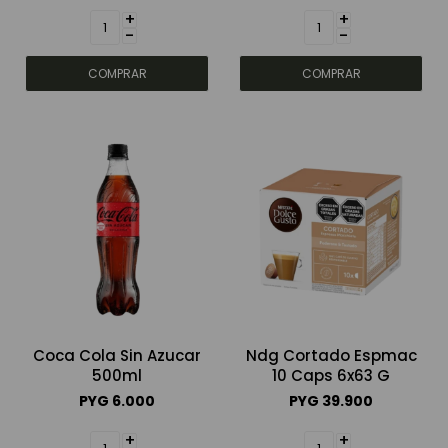
+
+
-
-
Coca Cola Sin Azucar
Ndg Cortado Espmac
500ml
10 Caps 6x63 G
PYG
6.000
PYG
39.900
+
+