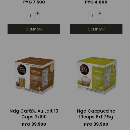
PYG
7.500
PYG
4.000
+
+
-
-
Ndg Cafã‰ Au Lait 10
Ngd Cappuccino
Caps 3x100
10caps 6x117.5g
PYG
39.900
PYG
39.900