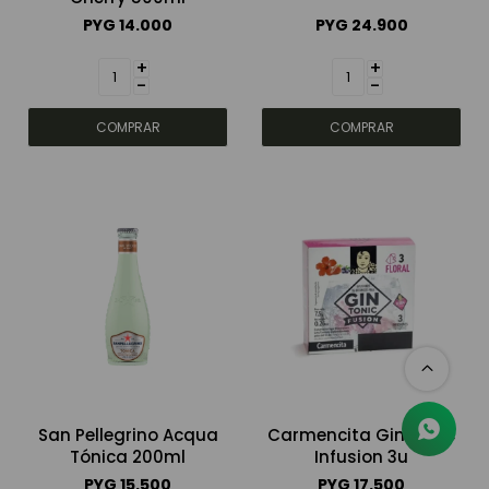
PYG
14.000
PYG
24.900
+
+
-
-
San Pellegrino Acqua
Carmencita Gin Tonic
Tónica 200ml
Infusion 3u
PYG
15.500
PYG
17.500