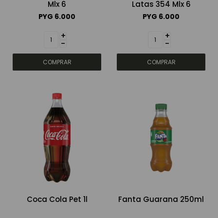
Mlx 6
Latas 354 Mlx 6
PYG
6.000
PYG
6.000
+
+
-
-
Coca Cola Pet 1l
Fanta Guarana 250ml