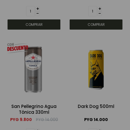
+
+
-
-
Bebidas sin alcohol
Alimentos
Limpieza del hogar
Accesorios y regalos
Cuidado personal
San Pellegrino Agua
Dark Dog 500ml
Tónica 330ml
Promociones
PYG
9.800
PYG
14.000
PYG
14.000