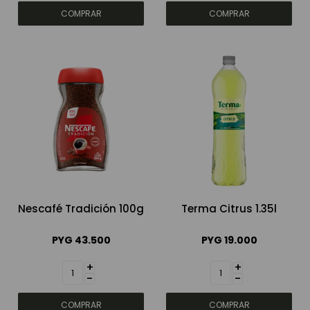
Nescafé Tradición 100g
Terma Citrus 1.35l
PYG
43.500
PYG
19.000
+
+
-
-