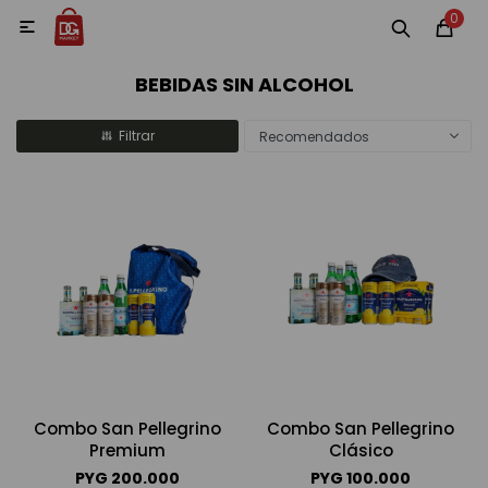
0
MI CUENTA

BEBIDAS SIN ALCOHOL
Categorías
Accesorios y regalos
Whiskys
Vinos
Recomendados
Destilados
Cervezas
Combo San Pellegrino
Combo San Pellegrino
Premium
Clásico
Vinos, Champagne y Espumantes
PYG
200.000
PYG
100.000