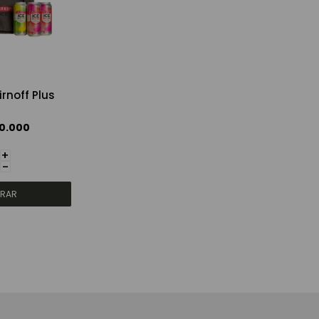
noff Plus
0.000
+
-