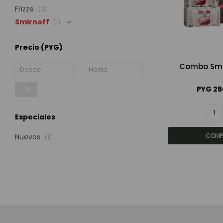
Frizze
(3)
Smirnoff
(1)
Precio
(PYG)
Combo Smir
PYG
25
OK
Especiales
Nuevos
(1)