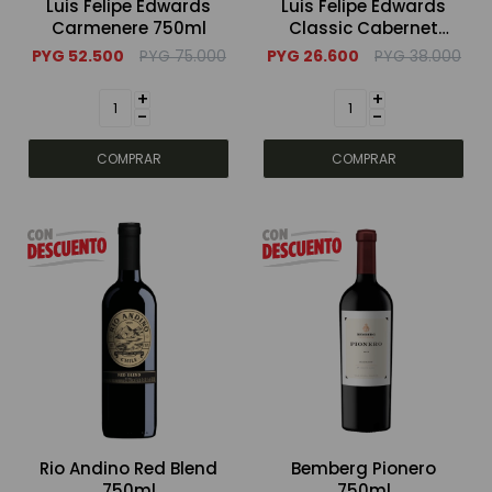
Luis Felipe Edwards
Luis Felipe Edwards
Carmenere 750ml
Classic Cabernet
Sauvignon 750ml
Bebidas sin alcohol
PYG
52.500
PYG
75.000
PYG
26.600
PYG
38.000
+
+
-
-
Alimentos
Limpieza del hogar
Accesorios y regalos
Cuidado personal
Promociones
Rio Andino Red Blend
Bemberg Pionero
750ml
750ml