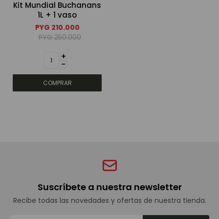
Kit Mundial Buchanans
1L + 1 vaso
Bebidas sin alcohol
PYG
210.000
PYG
250.000
+
Alimentos
-
Limpieza del hogar
Accesorios y regalos
Cuidado personal
Suscríbete a nuestra newsletter
Promociones
Recibe todas las novedades y ofertas de nuestra tienda.