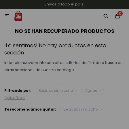
Envíos a todo el país.
MI CUENTA
0

Categorías
Accesorios y regalos
Whiskys
Vinos
NO SE HAN RECUPERADO PRODUCTOS
¡Lo sentimos! No hay productos en esta
sección.
Inténtalo nuevamente con otros criterios de filtrado o busca en
otras secciones de nuestro catálogo.
Destilados
Filtrando por:
Bebidas sin alcohol
Aguas
Quitar filtros
Cervezas
Te recomendamos quitar:
Bebidas sin alcohol
Vinos, Champagne y Espumantes