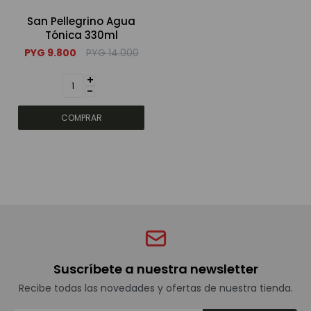
San Pellegrino Agua
Bebidas sin alcohol
Tónica 330ml
PYG
9.800
PYG
14.000
+
Alimentos
-
Limpieza del hogar
Accesorios y regalos
Cuidado personal
Suscríbete a nuestra newsletter
Promociones
Recibe todas las novedades y ofertas de nuestra tienda.