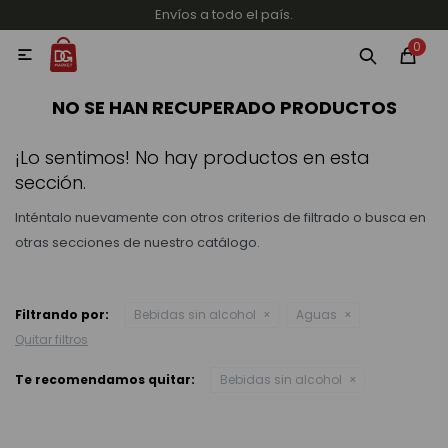
Envíos a todo el país.
MI CUENTA
0

Categorías
Accesorios y regalos
Whiskys
Vinos
NO SE HAN RECUPERADO PRODUCTOS
¡Lo sentimos! No hay productos en esta
sección.
Inténtalo nuevamente con otros criterios de filtrado o busca en
otras secciones de nuestro catálogo.
Destilados
Filtrando por:
Bebidas sin alcohol
Aguas
Quitar filtros
Cervezas
Te recomendamos quitar:
Bebidas sin alcohol
Vinos, Champagne y Espumantes