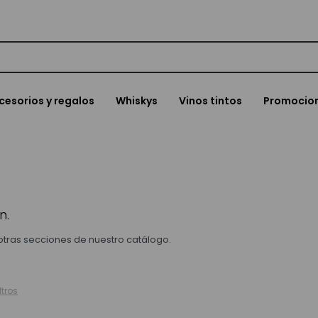
cesorios y regalos
Whiskys
Vinos tintos
Promocio
n.
 otras secciones de nuestro catálogo.
ltros