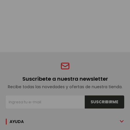
Bebidas sin alcohol
Alimentos
Limpieza del hogar
Accesorios y regalos
Suscríbete a nuestra newsletter
Recibe todas las novedades y ofertas de nuestra tienda.
Cuidado personal
SUSCRIBIRME
Promociones
AYUDA