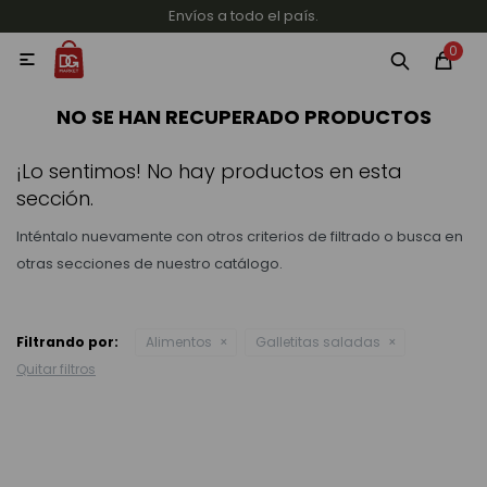
Envíos a todo el país.
MI CUENTA
0

Categorías
Accesorios y regalos
Whiskys
Vinos
NO SE HAN RECUPERADO PRODUCTOS
¡Lo sentimos! No hay productos en esta
sección.
Inténtalo nuevamente con otros criterios de filtrado o busca en
otras secciones de nuestro catálogo.
Destilados
Filtrando por:
Alimentos
Galletitas saladas
Quitar filtros
Cervezas
Vinos, Champagne y Espumantes